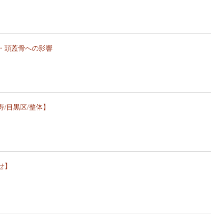
・頭蓋骨への影響
/目黒区/整体】
せ】