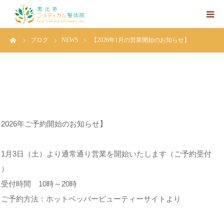
ーム
ブログ
NEWS
【2026年1月の営業開始のお知らせ】
ホーム
HOT PEPPER Beautyへのリンク
【大森院長プロフィール】
【2026年ご予約開始のお知らせ】
【施術コース】
・1月3日（土）より通常通り営業を開始いたします（ご予約受付
【アクセス】
中）
受付時間 10時～20時
【Web予約】
・ご予約方法：ホットペッパービューティーサイトより