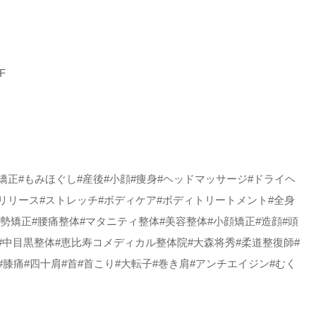
F
盤矯正#もみほぐし#産後#小顔#痩身#ヘッドマッサージ#ドライヘ
膜リリース#ストレッチ#ボディケア#ボディトリートメント#全身
姿勢矯正#腰痛整体#マタニティ整体#美容整体#小顔矯正#造顔#頭
#中目黒整体#恵比寿コメディカル整体院#大森将秀#柔道整復師#
#膝痛#四十肩#首#首こり#大転子#巻き肩#アンチエイジン#むく