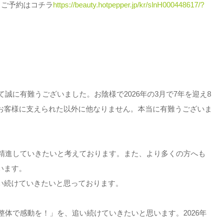
→ご予約はコチラ
https://beauty.hotpepper.jp/kr/slnH000448617/?
誠に有難うございました。お陰様で2026年の3月で7年を迎え8
お客様に支えられた以外に他なりません。本当に有難うございま
く精進していきたいと考えております。また、より多くの方へも
います。
い続けていきたいと思っております。
整体で感動を！」を、追い続けていきたいと思います。2026年