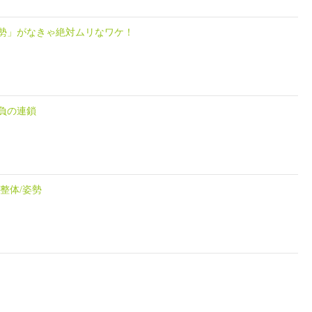
勢」がなきゃ絶対ムリなワケ！
負の連鎖
整体/姿勢