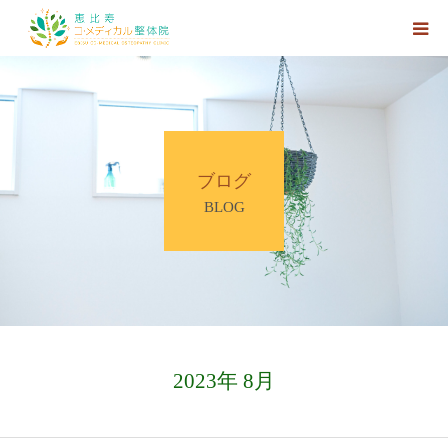
ホーム
HOT PEPPER Beautyへのリンク
ブログ
【大森院長プロフィール】
BLOG
【施術コース】
【アクセス】
【Web予約】
2023年 8月