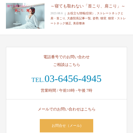
～寝ても取れない「首こり、肩こり」～
2023.08.6
お役立ち情報(症状）
,
ストレートネックと
肩・首こり
,
大森院長記事一覧
,
姿勢
,
猫背
,
猫背・ストレ
ートネック矯正
,
美容整体
電話番号でのお問い合わせ
ご相談はこちら
03-6456-4945
TEL.
営業時間 / 午前10時 - 午後 7時
メールでのお問い合わせはこちら
お問合せ（メール)