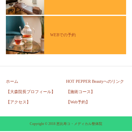
WEBでの予約
ホーム
HOT PEPPER Beautyへのリンク
【大森院長プロフィール】
【施術コース】
【アクセス】
【Web予約】
Copyright © 2018 恵比寿コ・メディカル整体院