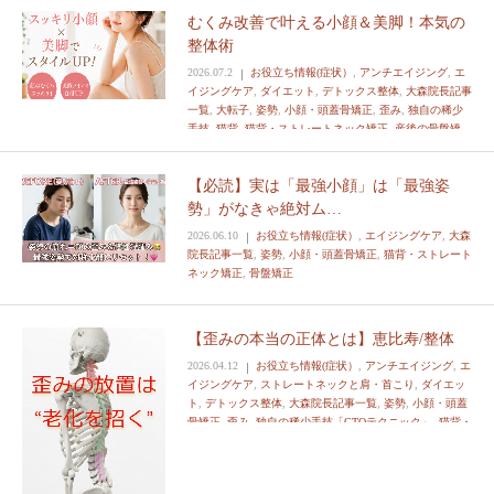
むくみ改善で叶える小顔＆美脚！本気の
整体術
2026.07.2
お役立ち情報(症状）
,
アンチエイジング
,
エ
イジングケア
,
ダイエット
,
デトックス整体
,
大森院長記事
一覧
,
大転子
,
姿勢
,
小顔・頭蓋骨矯正
,
歪み
,
独自の稀少
手技
,
猫背
,
猫背・ストレートネック矯正
,
産後の骨盤矯
正
,
痩身
,
美容整体
【必読】実は「最強小顔」は「最強姿
勢」がなきゃ絶対ム…
2026.06.10
お役立ち情報(症状）
,
エイジングケア
,
大森
院長記事一覧
,
姿勢
,
小顔・頭蓋骨矯正
,
猫背・ストレート
ネック矯正
,
骨盤矯正
【歪みの本当の正体とは】恵比寿/整体
2026.04.12
お役立ち情報(症状）
,
アンチエイジング
,
エ
イジングケア
,
ストレートネックと肩・首こり
,
ダイエッ
ト
,
デトックス整体
,
大森院長記事一覧
,
姿勢
,
小顔・頭蓋
骨矯正
,
歪み
,
独自の稀少手技「GTOテクニック」
,
猫背・
ストレートネック矯正
,
美容整体
,
肩こり、首こり
,
骨盤矯
正