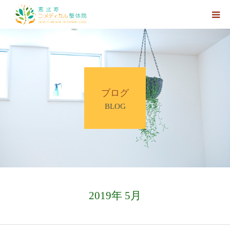
ホーム
HOT PEPPER Beautyへのリンク
ブログ
【大森院長プロフィール】
BLOG
【施術コース】
【アクセス】
【Web予約】
2019年 5月