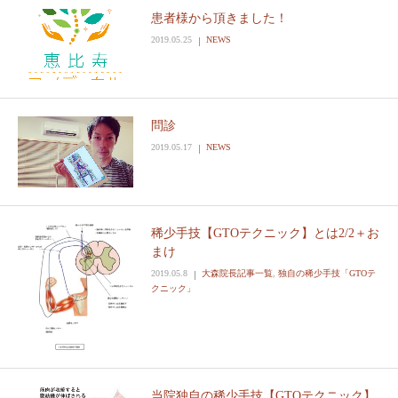
患者様から頂きました！
2019.05.25
NEWS
問診
2019.05.17
NEWS
稀少手技【GTOテクニック】とは2/2＋お
まけ
2019.05.8
大森院長記事一覧
,
独自の稀少手技「GTOテ
クニック」
当院独自の稀少手技【GTOテクニック】