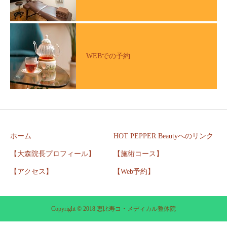
WEBでの予約
ホーム
HOT PEPPER Beautyへのリンク
【大森院長プロフィール】
【施術コース】
【アクセス】
【Web予約】
Copyright © 2018 恵比寿コ・メディカル整体院