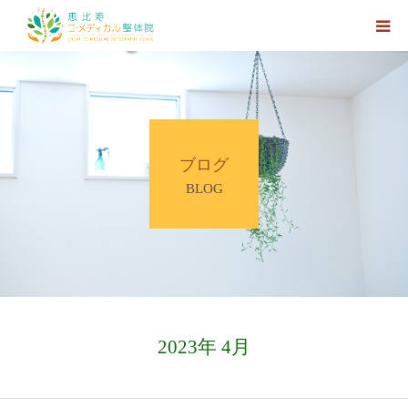
ホーム
HOT PEPPER Beautyへのリンク
ブログ
【大森院長プロフィール】
BLOG
【施術コース】
【アクセス】
【Web予約】
2023年 4月